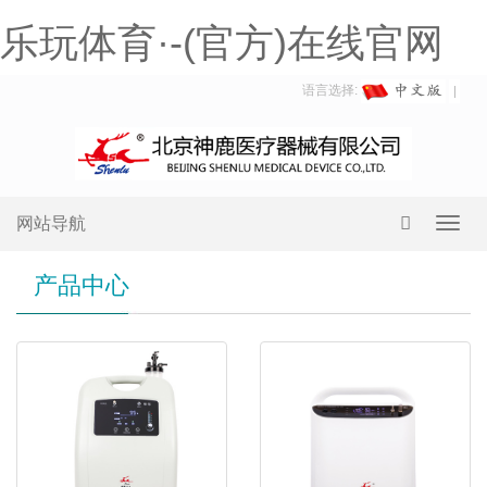
乐玩体育·-(官方)在线官网
语言选择:
网站导航
Toggl
navig
产品中心