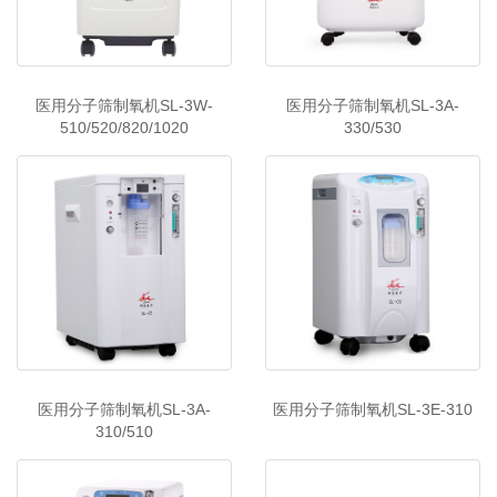
医用分子筛制氧机SL-3W-
医用分子筛制氧机SL-3A-
510/520/820/1020
330/530
医用分子筛制氧机SL-3A-
医用分子筛制氧机SL-3E-310
310/510