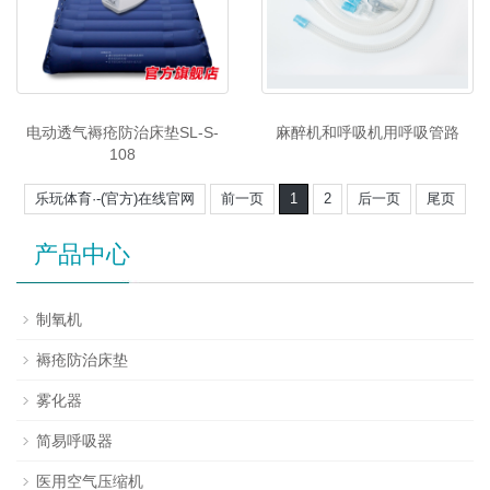
电动透气褥疮防治床垫SL-S-
麻醉机和呼吸机用呼吸管路
108
乐玩体育·-(官方)在线官网
前一页
1
2
后一页
尾页
产品中心
制氧机
褥疮防治床垫
雾化器
简易呼吸器
医用空气压缩机