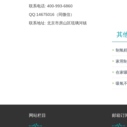
联系电话: 400-993-6860
QQ:14675016（同微信）
联系地址: 北京市房山区琉璃河镇
其
制氧机
家用
在家
吸氧不
网站栏目
邮箱订