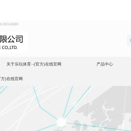
93-6860
关于乐玩体育·-(官方)在线官网
产品中心
官方)在线官网