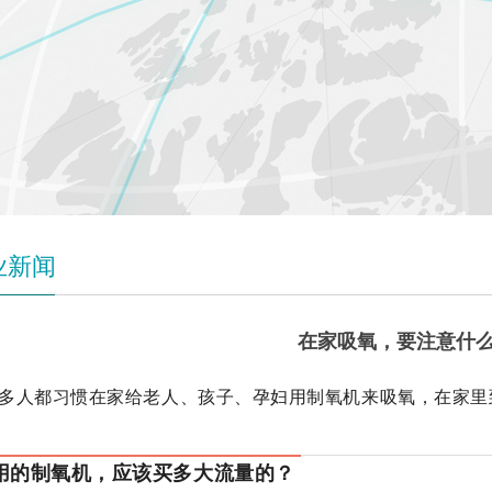
业新闻
在家吸氧，要注意什
多人都习惯在家给老人、孩子、孕妇用制氧机来吸氧，在家里
用的制氧机，应该买多大流量的？